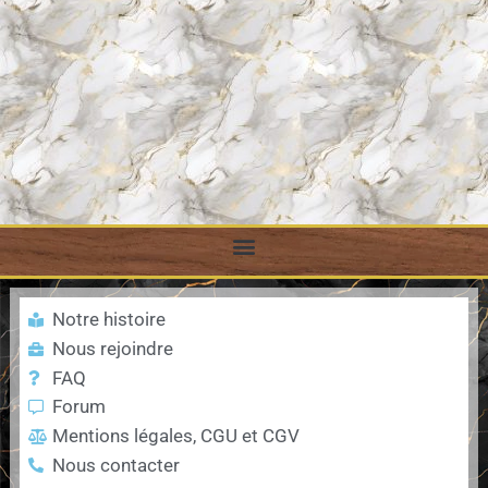
@username
t elit
Lorem ipsum dolor sit amet, consectetur adipiscing elit. Ut elit
o.
tellus, luctus nec ullamcorper mattis, pulvinar dapibus leo.
Notre histoire
Nous rejoindre
FAQ
Forum
Mentions légales, CGU et CGV
Nous contacter